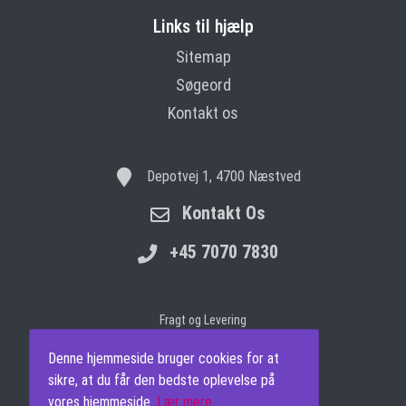
Links til hjælp
Sitemap
Søgeord
Kontakt os
Depotvej 1, 4700 Næstved
Kontakt Os
+45 7070 7830
Fragt og Levering
Betingelser
Denne hjemmeside bruger cookies for at
Databeskyttelse
sikre, at du får den bedste oplevelse på
vores hjemmeside.
Lær mere