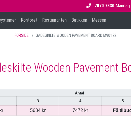
7070 7830
Mandag -
ysystemer
Kontoret
Restauranten
Butikken
Messen
FORSIDE
GADESKILTE WOODEN PAVEMENT BOARD M90172
eskilte Wooden Pavement B
Antal
3
4
5
kr
5634 kr
7472 kr
Få tilbu