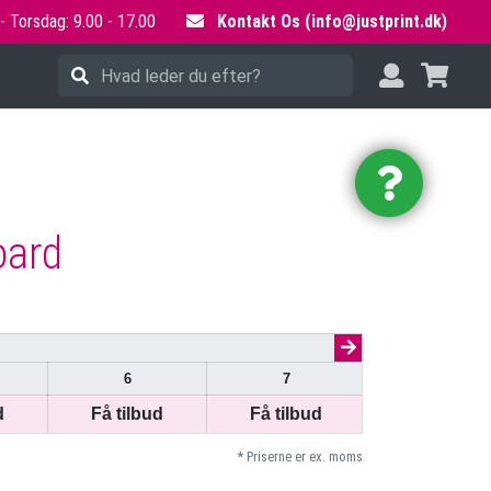
 Torsdag: 9.00 - 17.00
Kontakt Os (
info@justprint.dk
)
oard
6
7
8
d
Få tilbud
Få tilbud
Få tilbud
* Priserne er ex. moms