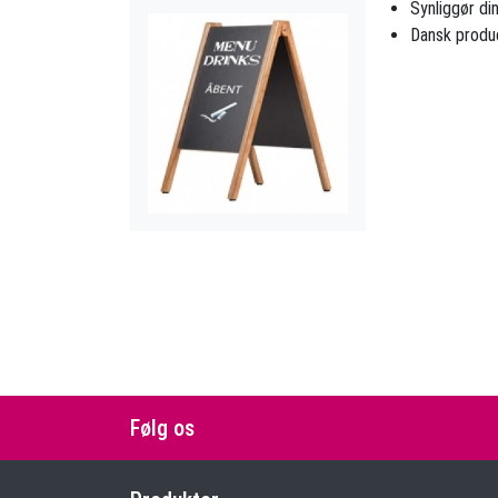
Synliggør di
Dansk produce
Følg os