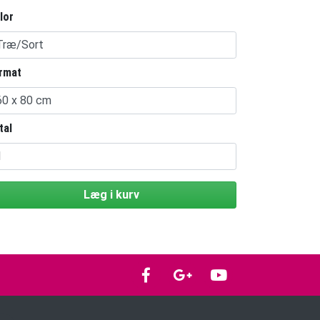
lor
rmat
tal
Læg i kurv