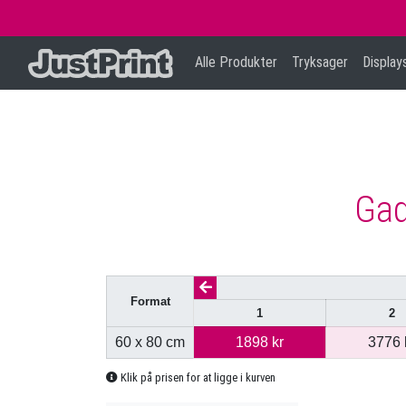
Alle Produkter
Tryksager
Displa
Gad
Format
1
2
60 x 80 cm
1898 kr
3776 
Klik på prisen for at ligge i kurven