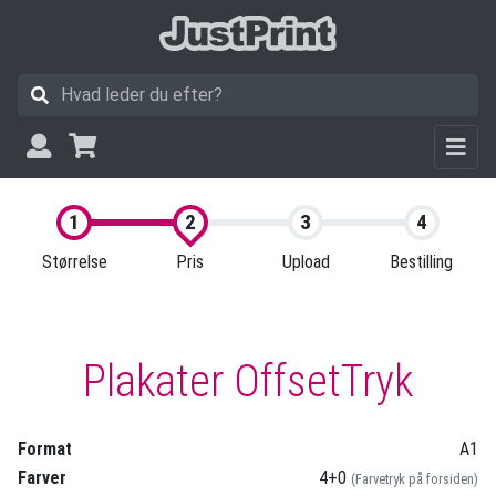
Størrelse
Pris
Upload
Bestilling
Plakater OffsetTryk
Format
A1
Farver
4+0
(Farvetryk på forsiden)