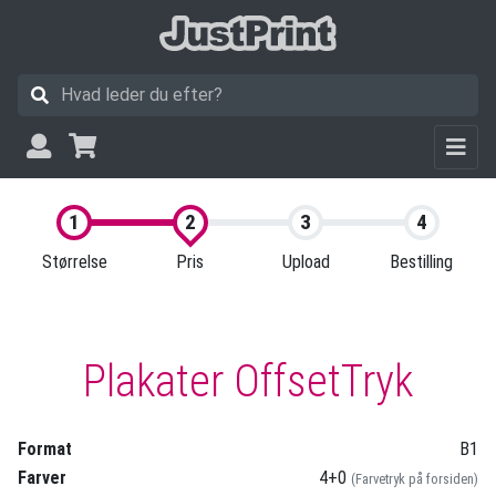
Størrelse
Pris
Upload
Bestilling
Plakater OffsetTryk
Format
B1
Farver
4+0
(Farvetryk på forsiden)